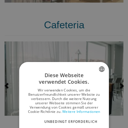
Cafeteria
Previous
Ne
Diese Webseite
verwendet Cookies.
SPANISH
Wir verwenden Cookies, um die
ENGLISH
Benutzerfreundlichkeit unserer Website zu
verbessern. Durch die weitere Nutzung
unserer Webseite stimmen Sie der
GERMAN
Verwendung von Cookies gemäß unserer
Cookie-Richtlinie zu.
Weitere Informationen
RUSSIAN
UNBEDINGT ERFORDERLICH
FRENCH