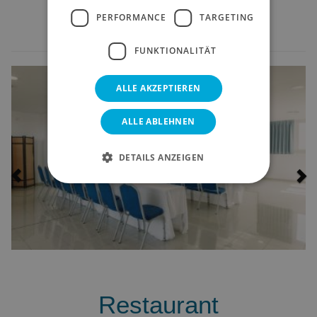
Salon
PERFORMANCE
TARGETING
FUNKTIONALITÄT
Previous
Ne
ALLE AKZEPTIEREN
ALLE ABLEHNEN
DETAILS ANZEIGEN
Restaurant