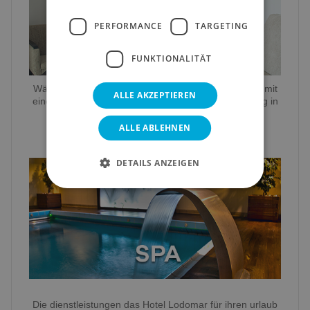
PERFORMANCE
TARGETING
FUNKTIONALITÄT
Während des ganzen Jahres ist es möglich, Zimmer mit
ALLE AKZEPTIEREN
einem speziellen tarif buchen, die eine Spa-Schaltung in
unserem fantastischen Spa enthalten.
ALLE ABLEHNEN
DETAILS ANZEIGEN
Die dienstleistungen das Hotel Lodomar für ihren urlaub