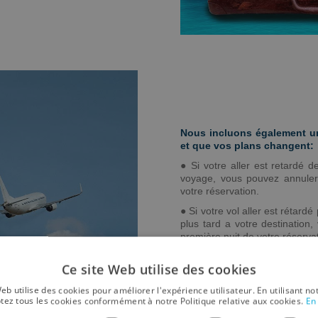
Nous incluons également une
et que vos plans changent:
● Si votre aller est retardé
voyage, vous pouvez annuler
votre réservation.
● Si votre vol aller est rétard
plus tard a votre destination
première nuit de votre réservat
● Voir cette couverture étendu 
Ce site Web utilise des cookies
eb utilise des cookies pour améliorer l'expérience utilisateur. En utilisant no
tez tous les cookies conformément à notre Politique relative aux cookies.
En 