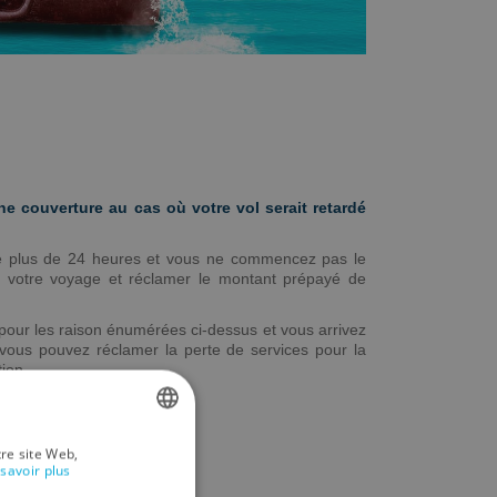
 couverture au cas où votre vol serait retardé
 de plus de 24 heures et vous ne commencez pas le
 votre voyage et réclamer le montant prépayé de
é pour les raison énumérées ci-dessus et vous arrivez
, vous pouvez réclamer la perte de services pour la
ion.
ici
tre site Web,
SPANISH
savoir plus
ENGLISH