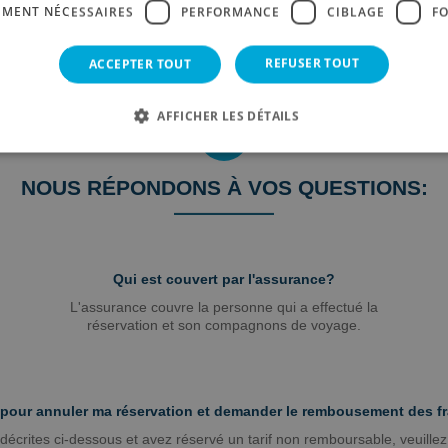
EMENT NÉCESSAIRES
PERFORMANCE
CIBLAGE
F
REFUSER TOUT
ACCEPTER TOUT
AFFICHER LES DÉTAILS
NOUS RÉPONDONS À VOS QUESTIONS:
Qui est couvert par l'assurance?
L'assurance couvre la personne qui a effectué la
réservation et son compagnons de voyage.
e pour annuler ma réservation et demander le rembousement des fr
 décrites ci-dessous et avez réservé un tarif non remboursable, veuillez