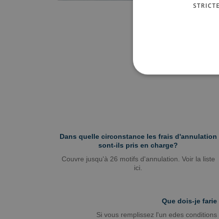
STRICT
Dans quelle circonstance les frais d'annulation
sont-ils pris en charge?
Couvre jusqu'à 26 motifs d'annulation. Voir la liste
ici.
Que dois-je fari
Si vous remplissez l'un edes conditions