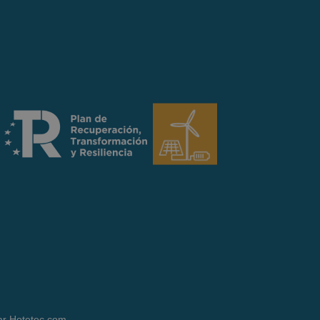
ar
Hotetec.com