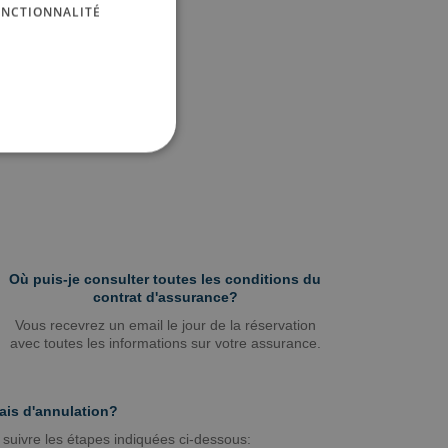
ONCTIONNALITÉ
GERMAN
RUSSIAN
FRENCH
Où puis-je consulter toutes les conditions du
contrat d'assurance?
Vous recevrez un email le jour de la réservation
avec toutes les informations sur votre assurance.
ais d'annulation?
 suivre les étapes indiquées ci-dessous: