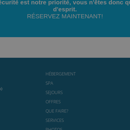
curité est notre priorité, vous n'êtes donc qu'
d'esprit.
RÉSERVEZ MAINTENANT!
HÉBERGEMENT
SPA
a)
SEJOURS
OFFRES
QUE FAIRE?
SERVICES
PHOTOS