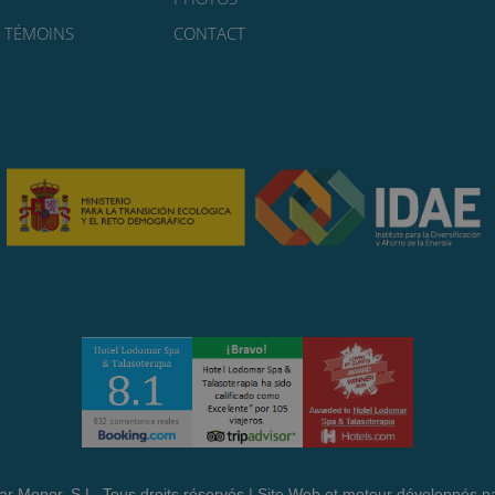
S TÉMOINS
CONTACT
r Menor, S.L. Tous droits réservés | Site Web et moteur développés p