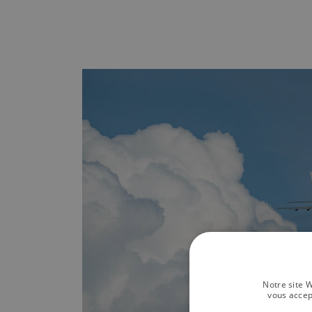
Notre site W
vous accep