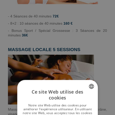
- 4 Séances de 40 minutes
72€
- 8+2 : 10 séances de 40 minutes
160 €
- Bonus Sport / Spécial Grossesse : 3 Séances de 20
minutes
36€
MASSAGE LOCALE 5 SESSIONS
Ce site Web utilise des
cookies
SPANISH
Notre site Web utilise des cookies pour
ENGLISH
améliorer l'expérience utilisateur. En utilisant
Massage de 20 minutes au choix : dos, jambes, crâne,
notre site Web, vous acceptez tous les cookies
visage ou pied.