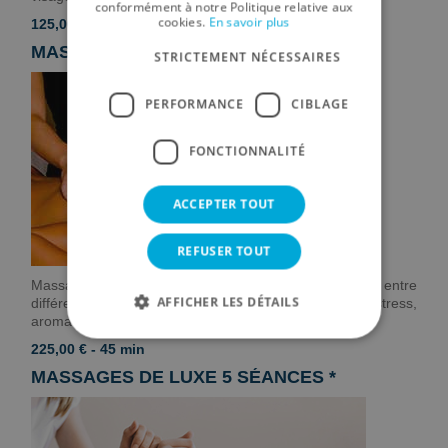
conformément à notre Politique relative aux
GERMAN
cookies.
En savoir plus
125,00 € - 20 min
RUSSIAN
MASSAGE COMPLET 5 SESSIONS *
STRICTEMENT NÉCESSAIRES
FRENCH
PERFORMANCE
CIBLAGE
FONCTIONNALITÉ
ACCEPTER TOUT
REFUSER TOUT
Massage complet avec la possibilité de choisir entre
AFFICHER LES DÉTAILS
différentes modalités (pierres volcaniques, anti-stress,
aromathérapie).
225,00 € - 45 min
MASSAGES DE LUXE 5 SÉANCES *