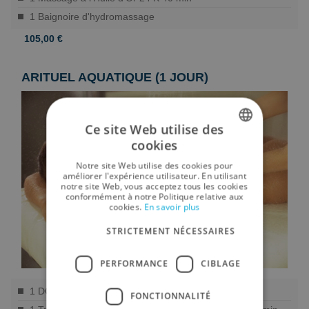
1 Baignoire d'hydromassage
105,00 €
ARITUEL AQUATIQUE (1 JOUR)
Ce site Web utilise des
cookies
SPANISH
Notre site Web utilise des cookies pour
ENGLISH
améliorer l'expérience utilisateur. En utilisant
notre site Web, vous acceptez tous les cookies
conformément à notre Politique relative aux
GERMAN
cookies.
En savoir plus
RUSSIAN
STRICTEMENT NÉCESSAIRES
FRENCH
PERFORMANCE
CIBLAGE
1 DOUCHE À JETS
FONCTIONNALITÉ