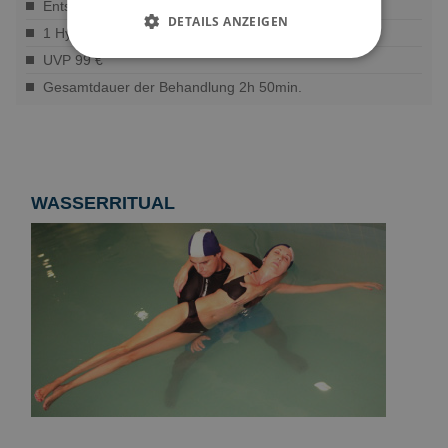
Entspannende therapeutische Massage.
DETAILS ANZEIGEN
1 Hydromassagebad mit Magnesium
UVP 99 €
Gesamtdauer der Behandlung 2h 50min.
WASSERRITUAL