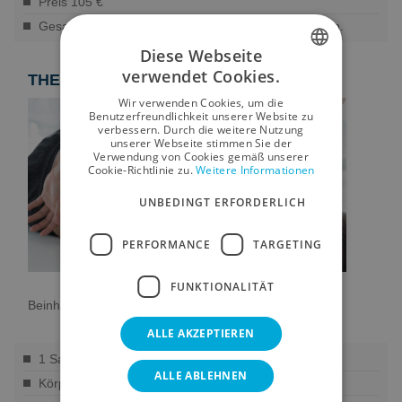
Preis 105 €
Gesamtdauer der Behandlung 2 Stunden 15 Minuten.
Diese Webseite
verwendet Cookies.
THERAPIE DES MAR MENOR
SPANISH
Wir verwenden Cookies, um die
ENGLISH
Benutzerfreundlichkeit unserer Website zu
verbessern. Durch die weitere Nutzung
unserer Webseite stimmen Sie der
GERMAN
Verwendung von Cookies gemäß unserer
Cookie-Richtlinie zu.
Weitere Informationen
RUSSIAN
UNBEDINGT ERFORDERLICH
FRENCH
PERFORMANCE
TARGETING
FUNKTIONALITÄT
Beinhaltet:
ALLE AKZEPTIEREN
1 Salinas Spa Circuit (60 Minuten).
ALLE ABLEHNEN
Körperpeeling mit Schlamm und Salz.