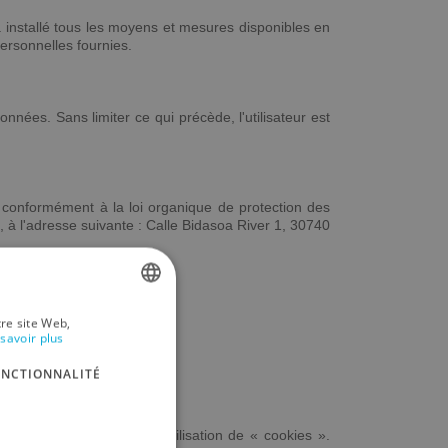
 installé tous les moyens et mesures disponibles en
personnelles fournies.
nnées. Sans limiter ce qui précède, l'utilisateur est
s conformément à la loi organique de protection des
 à l'adresse suivante : Calle Bidasoa River 1, 30740
tre site Web,
SPANISH
savoir plus
ENGLISH
ONCTIONNALITÉ
GERMAN
RUSSIAN
 l'utilisateur accepte l'utilisation de « cookies ».