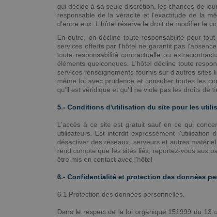
qui décide à sa seule discrétion, les chances de leu
responsable de la véracité et l'exactitude de la mê
d'entre eux. L'hôtel réserve le droit de modifier le c
En outre, on décline toute responsabilité pour tou
services offerts par l'hôtel ne garantit pas l'absen
toute responsabilité contractuelle ou extracontrac
éléments quelconques. L'hôtel décline toute responsa
services renseignements fournis sur d'autres sites li
même loi avec prudence et consulter toutes les con
qu'il est véridique et qu'il ne viole pas les droits de ti
5.- Conditions d'utilisation du site pour les utili
L'accès à ce site est gratuit sauf en ce qui conce
utilisateurs. Est interdit expressément l'utilisati
désactiver des réseaux, serveurs et autres matériel i
rend compte que les sites liés, reportez-vous aux p
être mis en contact avec l'hôtel
6.- Confidentialité et protection des données p
6.1 Protection des données personnelles.
Dans le respect de la loi organique 151999 du 13 d