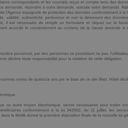
rmulaires correspondants et les courriels reçus et compte tenu des don
rvice demandé, répondre à votre demande, outraite votre demande. Ad
e l'Agence espagnole de protection des données conformément à la légi
ude, validité, authenticité, pertinence et non la démesure des données
il est nécessaire de remplir un formulaire et cliquez sur le bouton
ment accordé le consentement au contenu de la clause annexée à ce 
ctère personnel, par des personnes ne possédant ne pas, l'utilisateur
s décline toute responsabilité pour la violation de cette obligation.
personnes moins de quatorze ans par le biais de ce site Web. Hôtel décl
tronique.
ue ou autre moyen électronique, seront nécessaires pour traiter vot
néficiaires conformément à la loi 342002, du 11 juillet, les servi
, dans le libellé donné la première disposition finale de la nouvelle loi