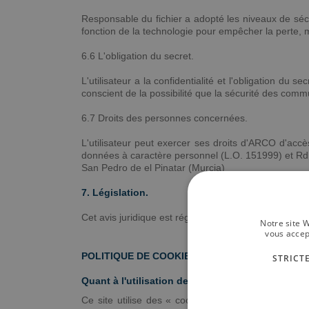
Responsable du fichier a adopté les niveaux de séc
fonction de la technologie pour empêcher la perte, m
6.6 L'obligation du secret.
L'utilisateur a la confidentialité et l'obligation d
conscient de la possibilité que la sécurité des comm
6.7 Droits des personnes concernées.
L'utilisateur peut exercer ses droits d'ARCO d'acc
données à caractère personnel (L.O. 151999) et Rd. 
San Pedro de el Pinatar (Murcia)
7. Législation.
Cet avis juridique est régi dans chacun de ses extré
Notre site W
vous accep
POLITIQUE DE COOKIES
STRICT
Quant à l'utilisation des cookies
Ce site utilise des « cookies » propres et de tiers