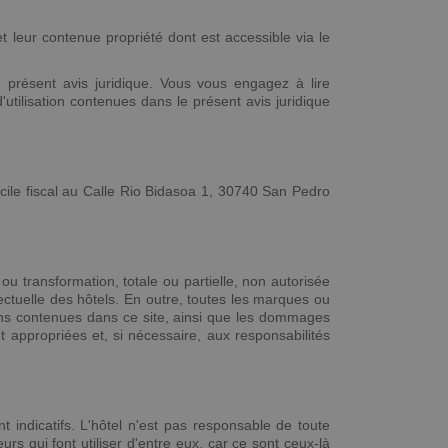
 et leur contenue propriété dont est accessible via le
 le présent avis juridique. Vous vous engagez à lire
d'utilisation contenues dans le présent avis juridique
icile fiscal au Calle Rio Bidasoa 1, 30740 San Pedro
n ou transformation, totale ou partielle, non autorisée
llectuelle des hôtels. En outre, toutes les marques ou
tions contenues dans ce site, ainsi que les dommages
nt appropriées et, si nécessaire, aux responsabilités
indicatifs. L'hôtel n'est pas responsable de toute
urs qui font utiliser d'entre eux, car ce sont ceux-là