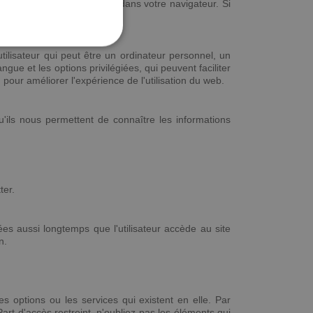
ionnant l'option appropriée dans votre navigateur. Si
FRENCH
e ne sont pas disponibles.
tilisateur qui peut être un ordinateur personnel, un
angue et les options privilégiées, qui peuvent faciliter
pour améliorer l'expérience de l'utilisation du web.
u'ils nous permettent de connaître les informations
ter.
es aussi longtemps que l'utilisateur accède au site
n.
es options ou les services qui existent en elle. Par
art d'accès restreint, n'oubliez pas les éléments qui