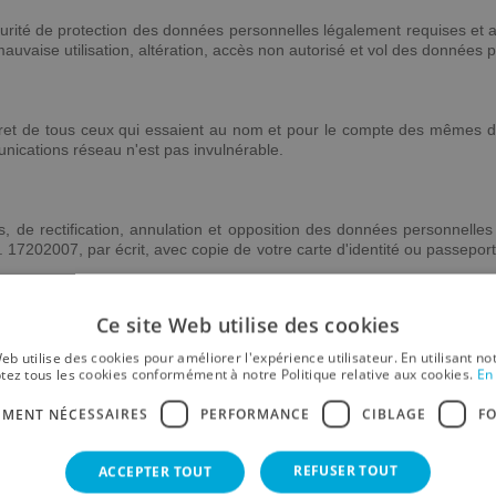
urité de protection des données personnelles légalement requises et a
auvaise utilisation, altération, accès non autorisé et vol des données 
u secret de tous ceux qui essaient au nom et pour le compte des mêmes do
unications réseau n'est pas invulnérable.
ès, de rectification, annulation et opposition des données personnelle
17202007, par écrit, avec copie de votre carte d'identité ou passeport,
Ce site Web utilise des cookies
mités par la législation espagnole.
eb utilise des cookies pour améliorer l'expérience utilisateur. En utilisant no
tez tous les cookies conformément à notre Politique relative aux cookies.
En 
EMENT NÉCESSAIRES
PERFORMANCE
CIBLAGE
F
REFUSER TOUT
ACCEPTER TOUT
 pour vous fournir une meilleure expérience et service. Pour Rechercher