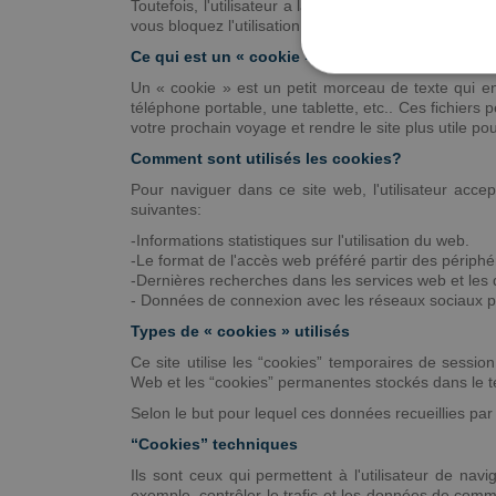
Toutefois, l'utilisateur a la possibilité d'empêcher
vous bloquez l'utilisation de « cookies» dans votre na
Ce qui est un « cookie »?
Un « cookie » est un petit morceau de texte qui env
téléphone portable, une tablette, etc.. Ces fichiers pe
votre prochain voyage et rendre le site plus utile po
Comment sont utilisés les cookies?
Pour naviguer dans ce site web, l'utilisateur acce
suivantes:
-Informations statistiques sur l'utilisation du web.
-Le format de l'accès web préféré partir des périphé
-Dernières recherches dans les services web et les
- Données de connexion avec les réseaux sociaux pour
Types de « cookies » utilisés
Ce site utilise les “cookies” temporaires de sessi
Web et les “cookies” permanentes stockés dans le ter
Selon le but pour lequel ces données recueillies par 
“Cookies” techniques
Ils sont ceux qui permettent à l'utilisateur de nav
exemple, contrôler le trafic et les données de commu