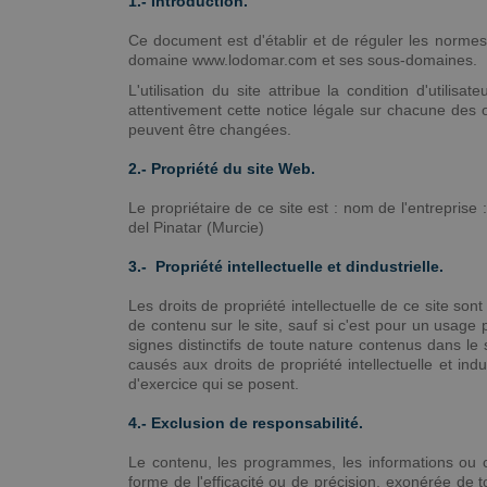
1.- Introduction.
Ce document est d'établir et de réguler les normes d'
domaine www.lodomar.com et ses sous-domaines.
L'utilisation du site attribue la condition d'utili
attentivement cette notice légale sur chacune des occ
peuvent être changées.
2.- Propriété du site Web.
Le propriétaire de ce site est : nom de l'entrepris
del Pinatar (Murcie)
3.- Propriété intellectuelle et dindustrielle.
Les droits de propriété intellectuelle de ce site sont
de contenu sur le site, sauf si c'est pour un usage p
signes distinctifs de toute nature contenus dans le
causés aux droits de propriété intellectuelle et ind
d'exercice qui se posent.
4.- Exclusion de responsabilité.
Le contenu, les programmes, les informations ou c
forme de l'efficacité ou de précision, exonérée de to