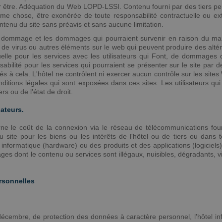
r être. Adéquation du Web LOPD-LSSI. Contenu fourni par des tiers peut ê
me chose, être exonérée de toute responsabilité contractuelle ou extrac
ontenu du site sans préavis et sans aucune limitation.
t dommage et les dommages qui pourraient survenir en raison du manq
ce de virus ou autres éléments sur le web qui peuvent produire des alté
tuelle pour les services avec les utilisateurs qui Font, de dommages
bilité pour les services qui pourraient se présenter sur le site par des
és à cela. L'hôtel ne contrôlent ni exercer aucun contrôle sur les sites
ditions légales qui sont exposées dans ces sites. Les utilisateurs qu
ers ou de l'état de droit.
sateurs.
rne le coût de la connexion via le réseau de télécommunications four
on du site pour les biens ou les intérêts de l'hôtel ou de tiers ou d
nformatique (hardware) ou des produits et des applications (logiciels) d
ages dont le contenu ou services sont illégaux, nuisibles, dégradants, 
ersonnelles
écembre, de protection des données à caractère personnel, l'hôtel inf