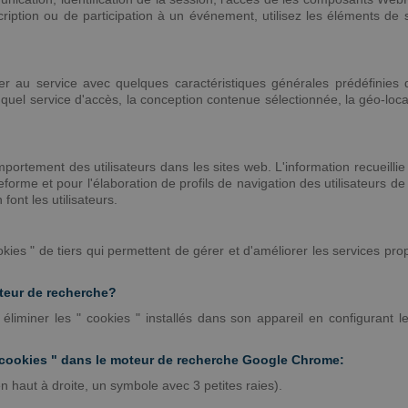
iption ou de participation à un événement, utilisez les éléments de s
der au service avec quelques caractéristiques générales prédéfinies da
 quel service d'accès, la conception contenue sélectionnée, la géo-loc
omportement des utilisateurs dans les sites web. L'information recueilli
ateforme et pour l'élaboration de profils de navigation des utilisateurs de
font les utilisateurs.
okies " de tiers qui permettent de gérer et d'améliorer les services p
teur de recherche?
u éliminer les " cookies " installés dans son appareil en configurant 
" cookies " dans le moteur de recherche Google Chrome:
en haut à droite, un symbole avec 3 petites raies).