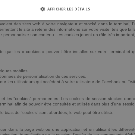
 la génération de cookies et de l'élimination de la même chose en sélect
vigateur, il est possible que certains services ou fonctionnalités du sit
AFFICHER LES DÉTAILS
oient des sites web à votre navigateur et stocké dans le terminal, l'u
rmettent le site à retenir des informations sur votre visite, tels que la l
ur personnaliser son contenu. Les cookies jouent un rôle très important, 
pte que les « cookies » peuvent être installés sur votre terminal et q
riques mobiles.
 données de personnalisation de ces services.
 les utilisateurs qui accèdent à votre utilisateur de Facebook ou Twit
on et les “cookies” permanentes. Les cookies de session stockés donné
minal afin de pouvoir être consultés et utilisés dans plus d'une sessio
le biais de "cookies" sont abordées, le web peut être utilisé:
iguer dans la page web ou une application et en utilisant les différent
nication, identification de la session, l'accès de les composants WebP