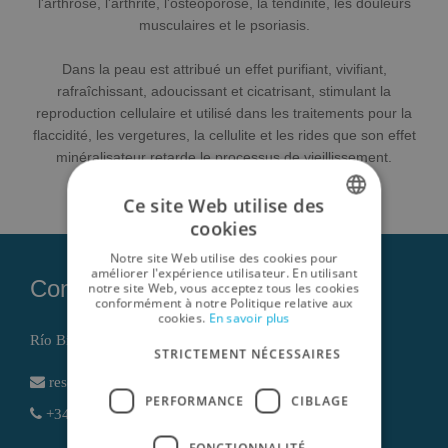
l'arthrose, l'arthrite, l'ostéoporose, la tendinite, les douleurs
musculaires et le psoriasis.
Dans la peau est attribué un effet purifiant, vivifiant,
rafraîchissant, adoucissant et cicatrisant, stimulant la
reproduction cellulaire et utilisé dans les traitements pour la
flaccidité, les vergetures, la cellulite et les rides que son effet
minéralisateur retarde le processus de vieillissement.
Ce site Web utilise des
cookies
SPANISH
Notre site Web utilise des cookies pour
ENGLISH
améliorer l'expérience utilisateur. En utilisant
Contact
notre site Web, vous acceptez tous les cookies
conformément à notre Politique relative aux
GERMAN
cookies.
En savoir plus
RUSSIAN
Río Bidasoa, 1 , 30740 San Pedro del Pinatar (Murcia)
STRICTEMENT NÉCESSAIRES
FRENCH
reservas@lodomar.com
PERFORMANCE
CIBLAGE
+34 968186802 - +34 611614766
FONCTIONNALITÉ