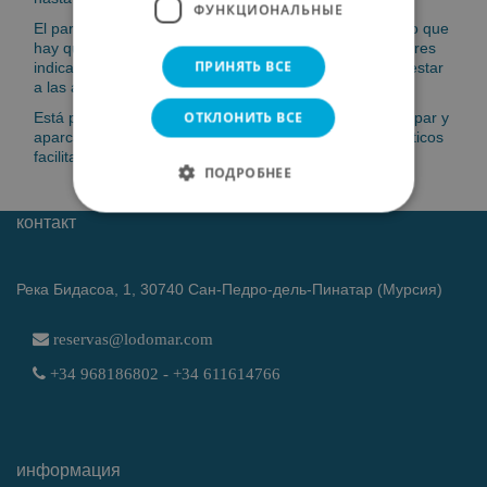
ФУНКЦИОНАЛЬНЫЕ
El parque es un ecosistema muy frágil y delicado, por lo que
hay que extremar el cuidado en andar sólo por los lugares
ПРИНЯТЬ ВСЕ
indicados, no pisar las dunas ni la vegetación y no molestar
a las aves.
ОТКЛОНИТЬ ВСЕ
Está prohibido llevar perros sueltos, hacer fuego, acampar y
aparcar fuera de los recintos autorizados. Unos prismáticos
facilitarán la observación de las aves.
ПОДРОБНЕЕ
контакт
Река Бидасоа, 1, 30740 Сан-Педро-дель-Пинатар (Мурсия)
reservas@lodomar.com
+34 968186802 - +34 611614766
информация