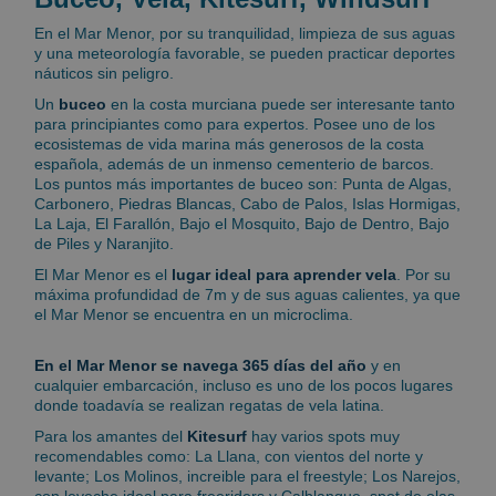
En el Mar Menor, por su tranquilidad, limpieza de sus aguas
y una meteorología favorable, se pueden practicar deportes
náuticos sin peligro.
Un
buceo
en la costa murciana puede ser interesante tanto
para principiantes como para expertos. Posee uno de los
ecosistemas de vida marina más generosos de la costa
española, además de un inmenso cementerio de barcos.
Los puntos más importantes de buceo son: Punta de Algas,
Carbonero, Piedras Blancas, Cabo de Palos, Islas Hormigas,
La Laja, El Farallón, Bajo el Mosquito, Bajo de Dentro, Bajo
de Piles y Naranjito.
El Mar Menor es el
lugar ideal para aprender vela
. Por su
máxima profundidad de 7m y de sus aguas calientes, ya que
el Mar Menor se encuentra en un microclima.
En el Mar Menor se navega 365 días del año
y en
cualquier embarcación, incluso es uno de los pocos lugares
donde toadavía se realizan regatas de vela latina.
Para los amantes del
Kitesurf
hay varios spots muy
recomendables como: La Llana, con vientos del norte y
levante; Los Molinos, increible para el freestyle; Los Narejos,