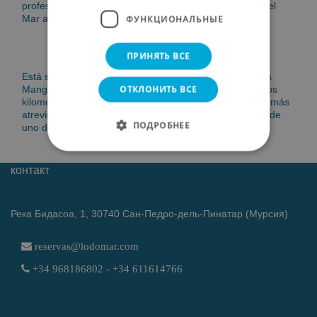
profesionales.los principiantes no pueden perderse en el
ФУНКЦИОНАЛЬНЫЕ
Mar abierto, ya que el Mar Menor tiene 5 islas.
ПРИНЯТЬ ВСЕ
Está separado del Mar Mediterráneo por la franja de La
ОТКЛОНИТЬ ВСЕ
Manga del Mar Menor. Los profesionales, tienen muchos
kilometros para entrenar en un entorno único. Para los más
atrevidos queda la salida al Mar Mediterráneo a través de
ПОДРОБНЕЕ
uno de los dos canales - Marchamalo o El Estacio.
контакт
Река Бидасоа, 1, 30740 Сан-Педро-дель-Пинатар (Мурсия)
reservas@lodomar.com
+34 968186802 - +34 611614766