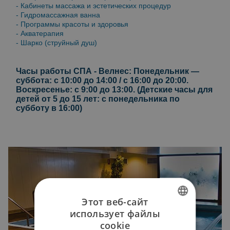
- Кабинеты массажа и эстетических процедур
- Гидромассажная ванна
- Программы красоты и здоровья
- Акватерапия
- Шарко (струйный душ)
Часы работы СПА - Велнес: Понедельник —
суббота: с 10:00 до 14:00 / с 16:00 до 20:00.
Воскресенье: с 9:00 до 13:00. (Детские часы для
детей от 5 до 15 лет: с понедельника по
субботу в 16:00)
Этот веб-сайт
использует файлы
SPANISH
cookie