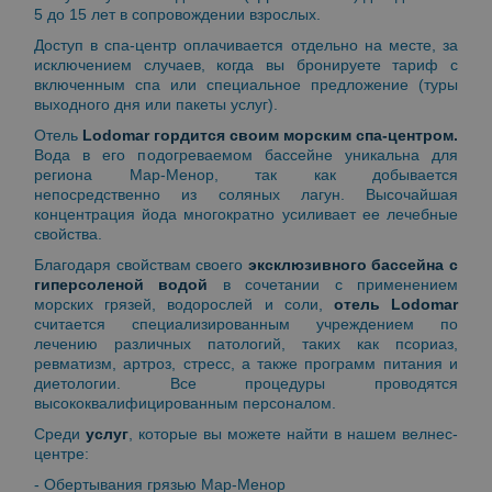
5 до 15 лет в сопровождении взрослых.
Доступ в спа-центр оплачивается отдельно на месте, за
исключением случаев, когда вы бронируете тариф с
включенным спа или специальное предложение (туры
выходного дня или пакеты услуг).
Отель
Lodomar гордится своим морским спа-центром.
Вода в его подогреваемом бассейне уникальна для
региона Мар-Менор, так как добывается
непосредственно из соляных лагун. Высочайшая
концентрация йода многократно усиливает ее лечебные
свойства.
Благодаря свойствам своего
эксклюзивного бассейна с
гиперсоленой водой
в сочетании с применением
морских грязей, водорослей и соли,
отель Lodomar
считается специализированным учреждением по
лечению различных патологий, таких как псориаз,
ревматизм, артроз, стресс, а также программ питания и
диетологии. Все процедуры проводятся
высококвалифицированным персоналом.
Среди
услуг
, которые вы можете найти в нашем велнес-
центре:
- Обертывания грязью Мар-Менор