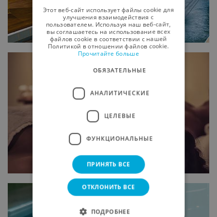
ENGLISH
Этот веб-сайт использует файлы cookie для
улучшения взаимодействия с
GERMAN
пользователем. Используя наш веб-сайт,
вы соглашаетесь на использование всех
RUSSIAN
файлов cookie в соответствии с нашей
Политикой в ​​отношении файлов cookie.
Прочитайте больше
FRENCH
ОБЯЗАТЕЛЬНЫЕ
АНАЛИТИЧЕСКИЕ
ЦЕЛЕВЫЕ
ФУНКЦИОНАЛЬНЫЕ
ПРИНЯТЬ ВСЕ
ОТКЛОНИТЬ ВСЕ
ПОДРОБНЕЕ