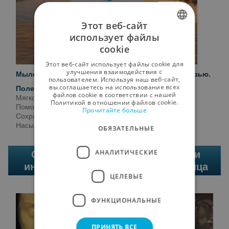
Этот веб-сайт
использует файлы
SPANISH
cookie
ENGLISH
Этот веб-сайт использует файлы cookie для
улучшения взаимодействия с
Мыло ручной работы, обогащенное морской грязью.
GERMAN
пользователем. Используя наш веб-сайт,
вы соглашаетесь на использование всех
Полезные свойства
RUSSIAN
файлов cookie в соответствии с нашей
Мягкое очищение.
Политикой в ​​отношении файлов cookie.
Помогает очищать кожу от токсинов.
Прочитайте больше
FRENCH
Сохраняет естественный уровень увлажненности.
Насыщает морскими минералами.
ОБЯЗАТЕЛЬНЫЕ
АНАЛИТИЧЕСКИЕ
CASMARA | Профессиональная и
инновационная косметика для лица
ЦЕЛЕВЫЕ
ФУНКЦИОНАЛЬНЫЕ
ПРИНЯТЬ ВСЕ