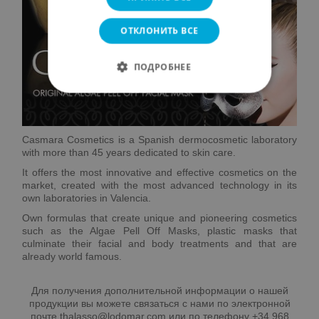
ОТКЛОНИТЬ ВСЕ
ПОДРОБНЕЕ
Casmara Cosmetics is a Spanish dermocosmetic laboratory
with more than 45 years dedicated to skin care.
It offers the most innovative and effective cosmetics on the
market, created with the most advanced technology in its
own laboratories in Valencia.
Own formulas that create unique and pioneering cosmetics
such as the Algae Pell Off Masks, plastic masks that
culminate their facial and body treatments and that are
already world famous.
Для получения дополнительной информации о нашей
продукции вы можете связаться с нами по электронной
почте thalasso@lodomar.com или по телефону +34 968