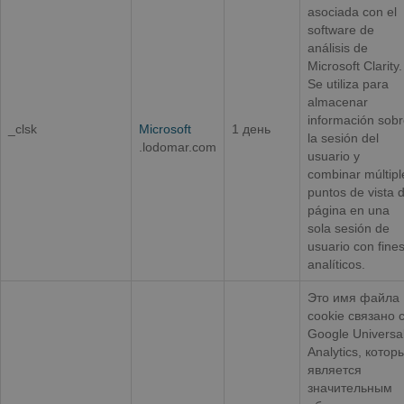
asociada con el
software de
análisis de
Microsoft Clarity.
Se utiliza para
almacenar
información sob
_clsk
Microsoft
1 день
la sesión del
.lodomar.com
usuario y
combinar múltipl
puntos de vista 
página en una
sola sesión de
usuario con fine
analíticos.
Это имя файла
cookie связано 
Google Universa
Analytics, котор
является
значительным