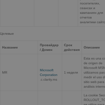
посетителях,
сеансах и
кампаниях для
отчетов
аналитики сайто
Целевые
Провайдер
Срок
Название
Описание
/ Домен
действия
Esta es una c
de origen de
Microsoft MS
Microsoft
MR
1 неделя
utilizamos par
Corporation
medir el uso d
.c.clarity.ms
sitio web para
análisis intern
La cookie Sec
ROLLOUT_T
se utiliza para