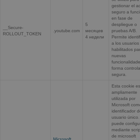
gestionar el a
seguro a func
en fase de
5
despliegue o
__Secure-
.youtube.com
месяцев
pruebas A/B.
ROLLOUT_TOKEN
4 недели
Permite identif
a los usuarios
habilitados pa
nuevas
funcionalidad
forma control
segura.
Esta cookie e
ampliamente
utilizada por
Microsoft com
identificador d
usuario único.
puede configu
mediante scrip
de microsoft
Microsoft