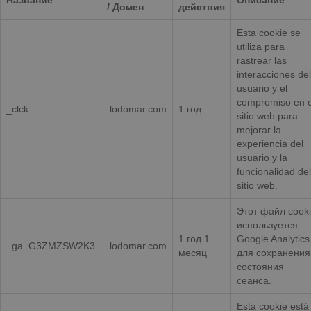
Название
Описание
/ Домен
действия
Esta cookie se
utiliza para
rastrear las
interacciones del
usuario y el
compromiso en e
_clck
.lodomar.com
1 год
sitio web para
mejorar la
experiencia del
usuario y la
funcionalidad del
sitio web.
Этот файл cook
используется
1 год 1
Google Analytics
_ga_G3ZMZSW2K3
.lodomar.com
месяц
для сохранения
состояния
сеанса.
Esta cookie está