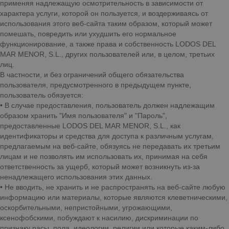
применяя надлежащую осмотрительность в зависимости от
характера услуги, которой он пользуется, и воздерживаясь от
использования этого веб-сайта таким образом, который может
помешать, повредить или ухудшить его нормальное
функционирование, а также права и собственность LODOS DEL
MAR MENOR, S.L., других пользователей или, в целом, третьих
лиц.
В частности, и без ограничений общего обязательства
пользователя, предусмотренного в предыдущем пункте,
пользователь обязуется:
• В случае предоставления, пользователь должен надлежащим
образом хранить "Имя пользователя" и "Пароль",
предоставленные LODOS DEL MAR MENOR, S.L., как
идентификаторы и средства для доступа к различным услугам,
предлагаемым на веб-сайте, обязуясь не передавать их третьим
лицам и не позволять им использовать их, принимая на себя
ответственность за ущерб, который может возникнуть из-за
ненадлежащего использования этих данных.
• Не вводить, не хранить и не распространять на веб-сайте любую
информацию или материалы, которые являются клеветническими,
оскорбительными, непристойными, угрожающими,
ксенофобскими, побуждают к насилию, дискриминации по
признаку расы, пола, идеологии, религии или которые каким-либо