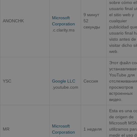
sobre cómo el
usuario final ut
9 минут
el sitio web y
Microsoft
ANONCHK
52
cualquier
Corporation
секунды
publicidad que
.c.clarity.ms
usuario final 
visto antes de
visitar dicho si
web.
Этот файл co
устанавливае
YouTube для
YSC
Google LLC
Сессия
отслеживани
.youtube.com
просмотров
встроенных
видео.
Esta es una c
de origen de
Microsoft MS
Microsoft
MR
1 неделя
utilizamos par
Corporation
medir el uso d