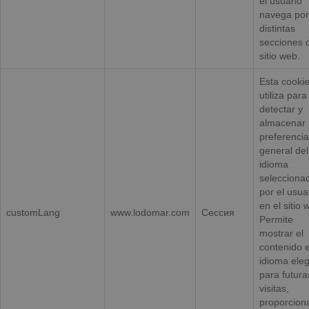
el usuario
navega por
distintas
secciones 
sitio web.
Esta cooki
utiliza para
detectar y
almacenar 
preferencia
general del
idioma
selecciona
por el usua
en el sitio 
customLang
www.lodomar.com
Сессия
Permite
mostrar el
contenido e
idioma ele
para futura
visitas,
proporcion