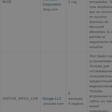
MUID
1 год
incrustados. 
Corporation
cree ampliam
.bing.com
que se sincro
en muchos
dominios de
Microsoft
diferentes, lo
permite el
seguimiento d
usuarios.
Этот файл co
устанавливае
Youtube для
отслеживани
пользователь
предпочтений
видеоролико
Youtube,
5
встроенных в
VISITOR_INFO1_LIVE
Google LLC
месяцев
сайты; он так
.youtube.com
4 недели
может
определять,