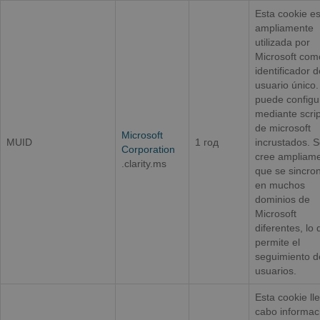
Esta cookie e
ampliamente
utilizada por
Microsoft com
identificador d
usuario único.
puede configu
mediante scrip
de microsoft
Microsoft
MUID
1 год
incrustados. 
Corporation
cree ampliam
.clarity.ms
que se sincro
en muchos
dominios de
Microsoft
diferentes, lo
permite el
seguimiento d
usuarios.
Esta cookie ll
cabo informac