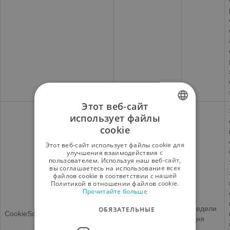
Этот веб-сайт
использует файлы
SPANISH
cookie
ENGLISH
Этот веб-сайт использует файлы cookie для
улучшения взаимодействия с
GERMAN
пользователем. Используя наш веб-сайт,
вы соглашаетесь на использование всех
RUSSIAN
файлов cookie в соответствии с нашей
Политикой в ​​отношении файлов cookie.
Прочитайте больше
FRENCH
4 недели
ОБЯЗАТЕЛЬНЫЕ
CookieScriptConsent
CookieScript
2 дня
www.lodomar.com