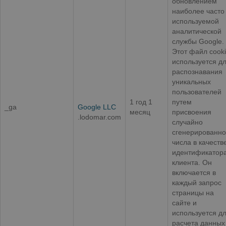
обновлением
наиболее часто
используемой
аналитической
службы Google.
Этот файл cook
используется д
распознавания
уникальных
пользователей
1 год 1
путем
_ga
Google LLC
месяц
присвоения
.lodomar.com
случайно
сгенерированно
числа в качеств
идентификатор
клиента. Он
включается в
каждый запрос
страницы на
сайте и
используется д
расчета данных