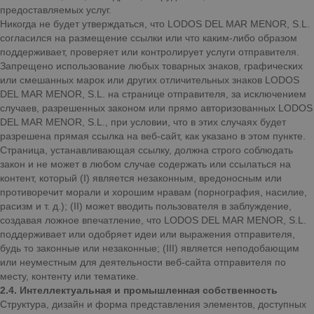
предоставляемых услуг.
Никогда не будет утверждаться, что LODOS DEL MAR MENOR, S.L.
согласился на размещение ссылки или что каким-либо образом
поддерживает, проверяет или контролирует услуги отправителя.
Запрещено использование любых товарных знаков, графических
или смешанных марок или других отличительных знаков LODOS
DEL MAR MENOR, S.L. на странице отправителя, за исключением
случаев, разрешенных законом или прямо авторизованных LODOS
DEL MAR MENOR, S.L., при условии, что в этих случаях будет
разрешена прямая ссылка на веб-сайт, как указано в этом пункте.
Страница, устанавливающая ссылку, должна строго соблюдать
закон и не может в любом случае содержать или ссылаться на
контент, который (I) является незаконным, вредоносным или
противоречит морали и хорошим нравам (порнография, насилие,
расизм и т. д.); (II) может вводить пользователя в заблуждение,
создавая ложное впечатление, что LODOS DEL MAR MENOR, S.L.
поддерживает или одобряет идеи или выражения отправителя,
будь то законные или незаконные; (III) является неподобающим
или неуместным для деятельности веб-сайта отправителя по
месту, контенту или тематике.
2.4. Интеллектуальная и промышленная собственность
Структура, дизайн и форма представления элементов, доступных