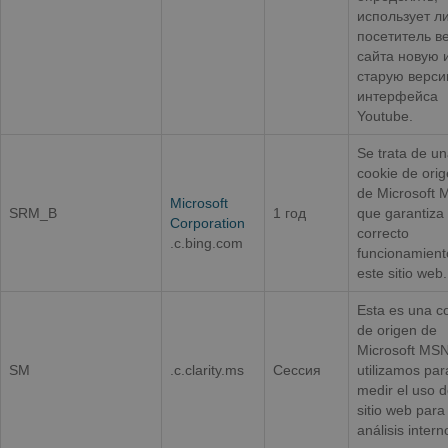
использует л
посетитель в
сайта новую 
старую верс
интерфейса
Youtube.
Se trata de u
cookie de ori
de Microsoft
Microsoft
SRM_B
1 год
que garantiza 
Corporation
correcto
.c.bing.com
funcionamient
este sitio web.
Esta es una c
de origen de
Microsoft MS
SM
.c.clarity.ms
Сессия
utilizamos par
medir el uso d
sitio web para
análisis intern