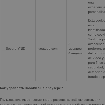
una
experienci
personaliz
Esta cooki
está
identificada
como cooki
YouTube p
5
almacenar
__Secure-YNID
.youtube.com
месяцев
preferenci
4 недели
del reprodu
de vídeo y/
para fines 
seguridad,
detección 
fraude o s
Как управлять «cookies» в браузере?
Пользователь имеет возможность разрешить, заблокировать или
удалить установленные «cookies» на своем устройстве с помощью