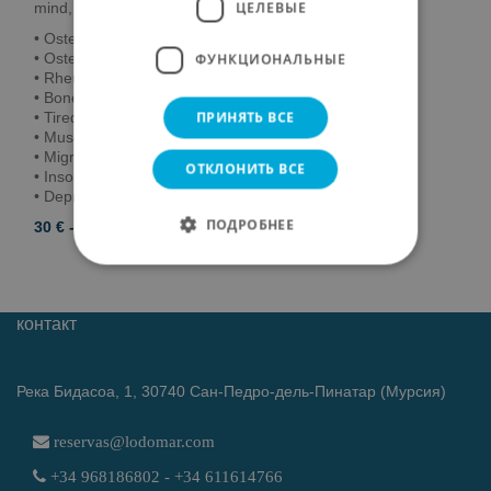
ЦЕЛЕВЫЕ
mind, and soul. Especially recommended for:
• Osteoarthritis.
• Osteoporosis.
ФУНКЦИОНАЛЬНЫЕ
• Rheumatism.
• Bone decalcification.
ПРИНЯТЬ ВСЕ
• Tiredness, fatigue.
• Muscle pain.
• Migraines.
ОТКЛОНИТЬ ВСЕ
• Insomnia.
• Depression, etc.
ПОДРОБНЕЕ
30 € - 30 min.
контакт
Река Бидасоа, 1, 30740 Сан-Педро-дель-Пинатар (Мурсия)
reservas@lodomar.com
+34 968186802 - +34 611614766