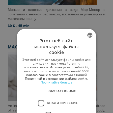
Мягкие и плавные движения в воде Мар-Менор в
сочетании с нежной растяжкой, восточной акупунктурой и
массажем шиацу.
60 € - 45 min.
Этот веб-сайт
использует файлы
MAGNESIUM BATH
SPANISH
cookie
ENGLISH
Этот веб-сайт использует файлы cookie для
улучшения взаимодействия с
GERMAN
пользователем. Используя наш веб-сайт,
вы соглашаетесь на использование всех
RUSSIAN
файлов cookie в соответствии с нашей
Политикой в ​​отношении файлов cookie.
Прочитайте больше
FRENCH
ОБЯЗАТЕЛЬНЫЕ
АНАЛИТИЧЕСКИЕ
An individual bath with magnesium salt, known for hundreds
of years for its wonderful properties in calming the body,