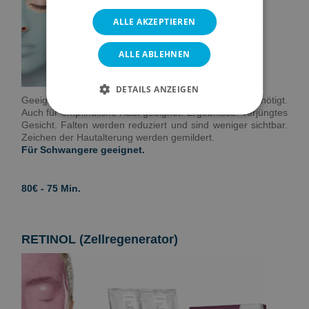
ALLE AKZEPTIEREN
ALLE ABLEHNEN
DETAILS ANZEIGEN
Geeignet für reife Haut, die eine tiefe Straffung benötigt.
Auch für empfindliche Haut geeignet. Ergebnisse: Verjüngtes
Gesicht. Falten werden reduziert und sind weniger sichtbar.
Zeichen der Hautalterung werden gemildert.
Für Schwangere geeignet.
80€ - 75 Min.
RETINOL (Zellregenerator)