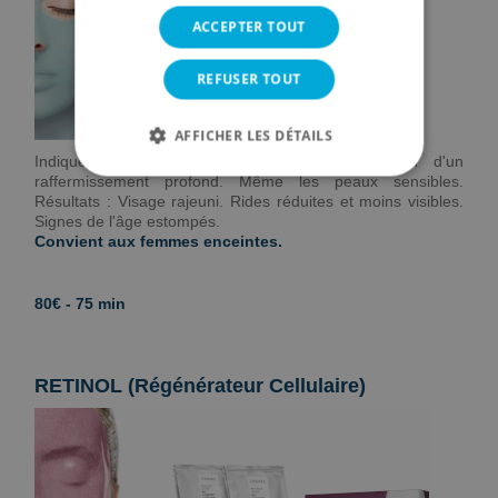
ACCEPTER TOUT
REFUSER TOUT
AFFICHER LES DÉTAILS
Indiqué pour les peaux matures ayant besoin d'un
raffermissement profond. Même les peaux sensibles.
Résultats : Visage rajeuni. Rides réduites et moins visibles.
Signes de l'âge estompés.
Convient aux femmes enceintes.
80€ - 75 min
RETINOL (Régénérateur Cellulaire)