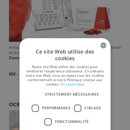
Indiqué pour les peaux jeunes. Résultat : Hydratation intense
Ce site Web utilise des
et durable. Peau équilibrée.
cookies
Convient aux femmes enceintes.
SPANISH
Notre site Web utilise des cookies pour
ENGLISH
améliorer l'expérience utilisateur. En utilisant
65€ - 75 min
notre site Web, vous acceptez tous les cookies
conformément à notre Politique relative aux
GERMAN
cookies.
En savoir plus
RUSSIAN
STRICTEMENT NÉCESSAIRES
FRENCH
OCEAN MIRACLE (Hydro-raffermissant)
PERFORMANCE
CIBLAGE
FONCTIONNALITÉ